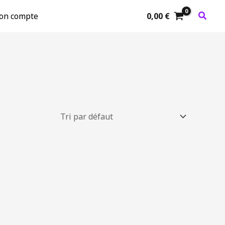
on compte
0,00
€