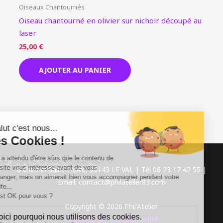
Oiseaux Chantournés
Oiseau chantourné en olivier sur nichoir découpé au
laser
25,00
€
AJOUTER AU PANIER
6 chemin Saint Pierre, 83143 LE VAL | Tél 06 23 17 42 55 |
Email: contact@philatelier83.com
Copyright © 2026 Phil'Atelier
Politique de confidentialité