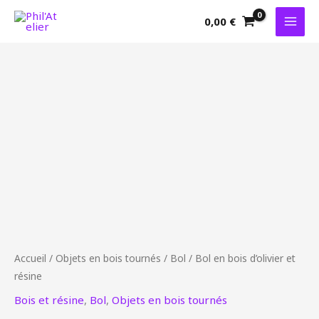
Aller
0,00
€
au
contenu
quantité
de
Bol
en
bois
d'olivier
et
résine
Accueil
/
Objets en bois tournés
/
Bol
/ Bol en bois d’olivier et
résine
Bois et résine
,
Bol
,
Objets en bois tournés