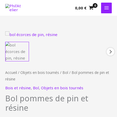
Aller
0,00
€
au
contenu
quantité
de
Bol
pommes
de
pin
Accueil
/
Objets en bois tournés
/
Bol
/ Bol pommes de pin et
et
résine
résine
Bois et résine
,
Bol
,
Objets en bois tournés
Bol pommes de pin et
résine