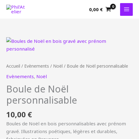
Aller
0,00
€
au
contenu
quantité
de
Boule
de
Accueil
/
Evènements
/
Noël
/ Boule de Noël personnalisable
Noël
Evènements
,
Noël
personnalisable
Boule de Noël
personnalisable
10,00
€
Boules de Noël en bois personnalisables avec prénom
gravé. Illustrations poétiques, légères et durables,
fabriquées en Provence.