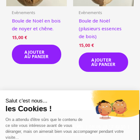
Evènements
Evènements
Boule de Noël en bois
Boule de Noël
de noyer et chêne.
(plusieurs essences
de bois)
15,00
€
15,00
€
AJOUTER
AU PANIER
AJOUTER
AU PANIER
6 chemin Saint Pierre, 83143 LE VAL | Tél 06 23 17 42 55 |
Email: contact@philatelier83.com