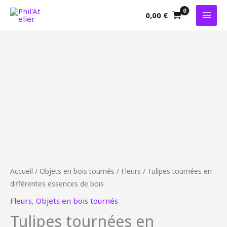
Aller
0,00
€
au
contenu
quantité
de
Tulipes
tournées
en
différentes
essences
de
bois
Accueil
/
Objets en bois tournés
/
Fleurs
/ Tulipes tournées en
différentes essences de bois
Fleurs
,
Objets en bois tournés
Tulipes tournées en